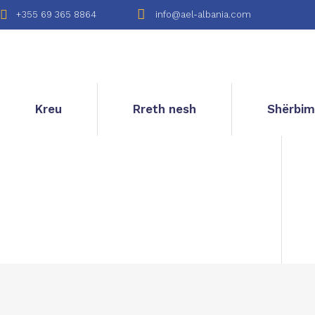
+355 69 365 8864
info@ael-albania.com
Kreu
Rreth nesh
Shërbim