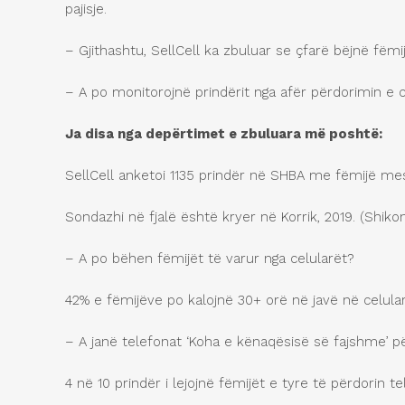
pajisje.
– Gjithashtu, SellCell ka zbuluar se çfarë bëjnë fë
– A po monitorojnë prindërit nga afër përdorimin e c
Ja disa nga dep
ë
rtimet e zbuluara m
ë
posht
ë
:
SellCell anketoi 1135 prindër në SHBA me fëmijë me
Sondazhi në fjalë është kryer në Korrik, 2019. (Sh
– A po bëhen fëmijët të varur nga celularët?
42% e fëmijëve po kalojnë 30+ orë në javë në celular
– A janë telefonat ‘Koha e kënaqësisë së fajshme’ pë
4 në 10 prindër i lejojnë fëmijët e tyre të përdorin