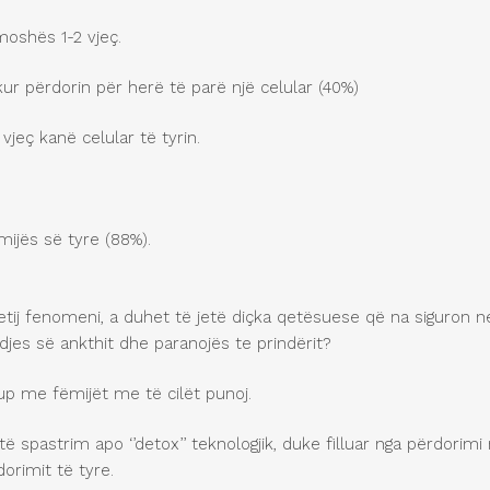
moshës 1-2 vjeç.
ur përdorin për herë të parë një celular (40%)
eç kanë celular të tyrin.
mijës së tyre (88%).
 ketij fenomeni, a duhet të jetë diçka qetësuese që na siguron n
jes së ankthit dhe paranojës te prindërit?
grup me fëmijët me të cilët punoj.
itë spastrim apo ‘’detox’’ teknologjik, duke filluar nga përdorim
orimit të tyre.