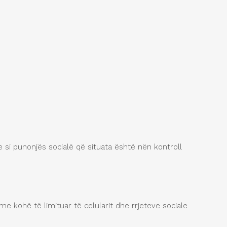
e si punonjës socialë që situata është nën kontroll
i me kohë të limituar të celularit dhe rrjeteve sociale