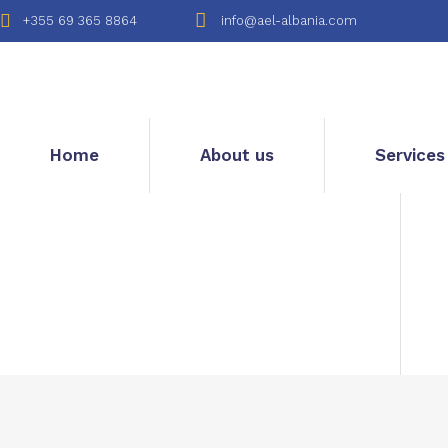
+355 69 365 8864
info@ael-albania.com
Home
About us
Services