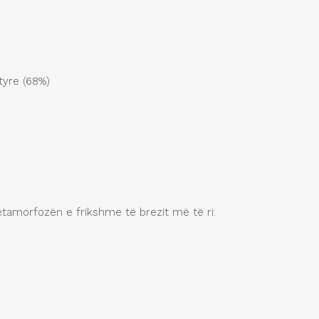
tyre (68%)
etamorfozën e frikshme të brezit më të ri: