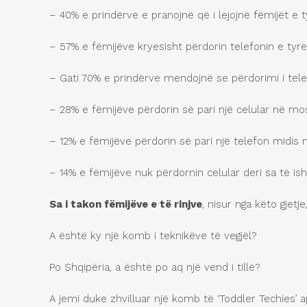
– 40% e prindërve e pranojnë që i lejojnë fëmijët e t
– 57% e fëmijëve kryesisht përdorin telefonin e tyre 
– Gati 70% e prindërve mendojnë se përdorimi i telef
– 28% e fëmijëve përdorin së pari një celular në m
– 12% e fëmijëve përdorin së pari një telefon midis 
– 14% e fëmijëve nuk përdornin celular deri sa të is
Sa i takon f
ë
mij
ë
ve e t
ë
rinjve
, nisur nga këto gjet
A është ky një komb i teknikëve të vegjël?
Po Shqipëria, a është po aq një vend i tillë?
A jemi duke zhvilluar një komb të ‘Toddler Techies’ a