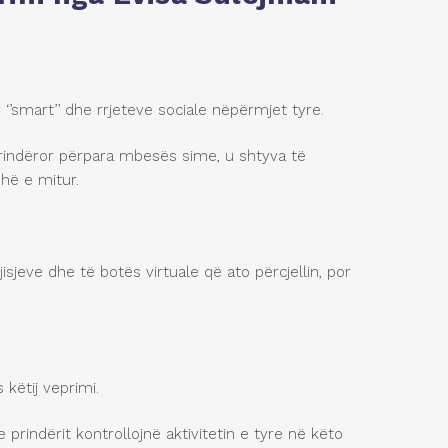
’smart’’ dhe rrjeteve sociale nëpërmjet tyre.
prindëror përpara mbesës sime, u shtyva të
hë e mitur.
sjeve dhe të botës virtuale që ato përcjellin, por
këtij veprimi.
 prindërit kontrollojnë aktivitetin e tyre në këto