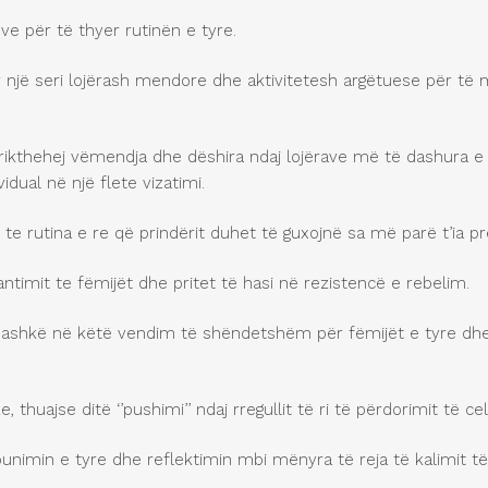
ve për të thyer rutinën e tyre.
uar një seri lojërash mendore dhe aktivitetesh argëtuese për 
rikthehej vëmendja dhe dëshira ndaj lojërave më të dashura e zh
dual në një flete vizatimi.
 te rutina e re që prindërit duhet të guxojnë sa më parë t’ia pr
imit te fëmijët dhe pritet të hasi në rezistencë e rebelim.
bashkë në këtë vendim të shëndetshëm për fëmijët e tyre dhe 
, thuajse ditë ‘’pushimi’’ ndaj rregullit të ri të përdorimit të c
ëpunimin e tyre dhe reflektimin mbi mënyra të reja të kalimit t