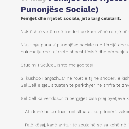
Punonjëse Sociale)
F
ë
mij
ë
t dhe rrjetet sociale, jeta larg celularit.
Nuk është vetëm së fundmi që kam vënë re një përdor
Nisur nga puna si punonjëse sociale me fëmijë dhe 
hulumotja më tej rreth shpeshtësisë dhe përhapjes s
Studimi i SellCell ishte më goditësi.
Si kushdo i angazhuar në rolet e tij në shoqëri, e ki
SellCell e sjell situatën të përkthyer në shifra të z
SellCell ka vendosur t’i përgjigjet disa prej pyetjeve 
– Ata kanë hulumtuar mbi situatat ku prindërit zakon
– Falë kësaj, kanë arritur të zbulojnë se sa kohë në j