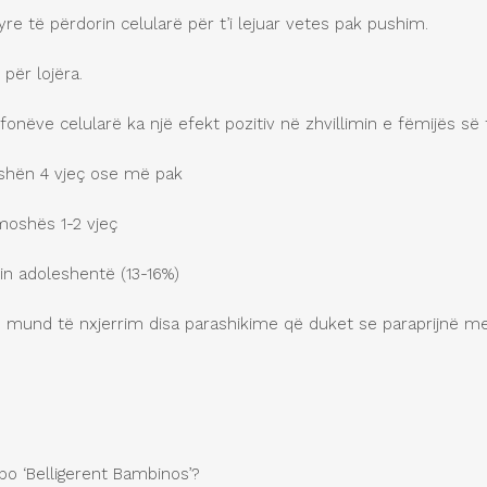
yre të përdorin celularë për t’i lejuar vetes pak pushim.
për lojëra.
onëve celularë ka një efekt pozitiv në zhvillimin e fëmijës së 
oshën 4 vjeç ose më pak
moshës 1-2 vjeç
hin adoleshentë (13-16%)
je, mund të nxjerrim disa parashikime që duket se paraprijnë m
po ‘Belligerent Bambinos’?