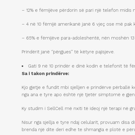
– 12% e fëmijëve përdorin së pari një telefon midis 
– 4 në 10 fëmijë amerikanë janë 6 vjeç ose më pak k
– 65% e fëmijëve para-adoleshentë, nën moshën 13 vj
Prindërit janë ‘’përgjues’’ të këtyre pajisjeve.
Gati 9 në 10 prindër e dinë kodin e telefonit të fë
Sa i takon prind
ë
rve:
Kjo gjetje e fundit mbi sjelljen e prindërve përballë
nga ana e tyre apo është një tjetër simptomë e gjend
Ky studim i SellCell më nxiti të ideoj një terapi në 
Nisur nga sjellja e tyre ndaj celularit, provuam disa d
brenda një dite deri edhe te shmangia e plotë e përd