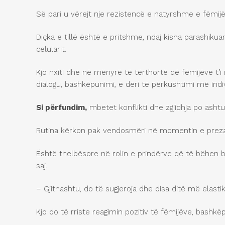
Së pari u vërejt nje rezistencë e natyrshme e fëmijë
Diçka e tillë është e pritshme, ndaj kisha parashik
celularit.
Kjo nxiti dhe në mënyrë të tërthortë që fëmijëve t’i 
dialogu, bashkëpunimi, e deri te përkushtimi më indivi
Si p
ë
rfundim,
mbetet konflikti dhe zgjidhja po ashtu
Rutina kërkon pak vendosmëri në momentin e prezant
Është thelbësore në rolin e prindërve që të bëhen 
saj.
– Gjithashtu, do të sugjeroja dhe disa ditë më elastike
Kjo do të rriste reagimin pozitiv të fëmijëve, bashk