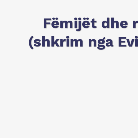
Fëmijët dhe rr
(shkrim nga Ev