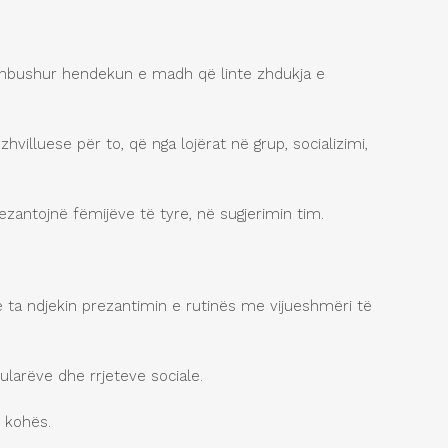
të mbushur hendekun e madh që linte zhdukja e
villuese për to, që nga lojërat në grup, socializimi,
ezantojnë fëmijëve të tyre, në sugjerimin tim.
ta ndjekin prezantimin e rutinës me vijueshmëri të
elularëve dhe rrjeteve sociale.
ë kohës.