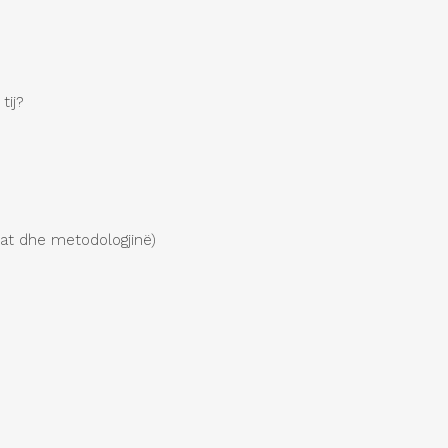
tij?
nat dhe metodologjinë)