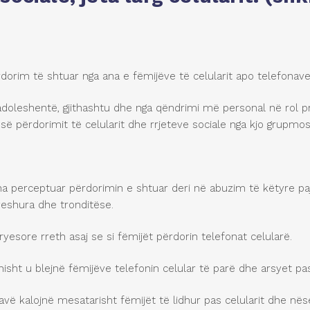
im të shtuar nga ana e fëmijëve të celularit apo telefonave ‘
adoleshentë, gjithashtu dhe nga qëndrimi më personal në rol 
ë përdorimit të celularit dhe rrjeteve sociale nga kjo grupmos
sha perceptuar përdorimin e shtuar deri në abuzim të këtyre paji
hveshura dhe tronditëse.
kryesore rreth asaj se si fëmijët përdorin telefonat celularë.
isht u blejnë fëmijëve telefonin celular të parë dhe arsyet pas 
avë kalojnë mesatarisht fëmijët të lidhur pas celularit dhe nëse