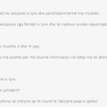
mijët në celularët e tyre dhe përshtatshmërinë me moshën.
elularëve nga fëmijët e tyre dhe të rrjeteve sociale nëpërmjet 
s moshës 4 dhe 14 vjeç.
ikoni më poshtë për më shumë informacion në lidhje me të dhë
ët e tyre.
r prindërit?
 telefona në mënyrë që të mund të ‘Gëzojnë paqe e qetësi’.